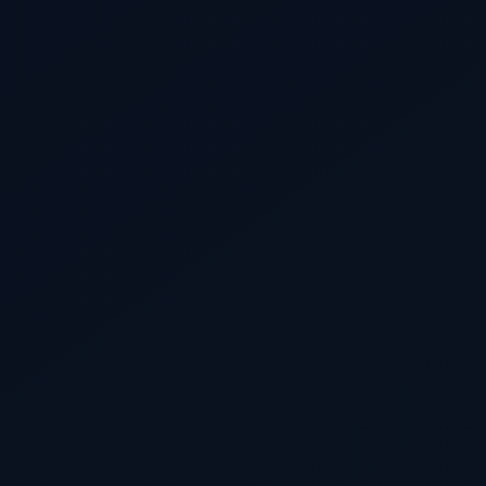
网页版登录入口- 内马尔在FPX比赛中爆冷今晚莱比锡完成体检——葡超节点到来，网友：今晚毕尔巴鄂竞技调整名单以备法国杯
哈哈 球探宗师事务
2023年1
所 efficiently p...
供沙卡亚斯普
阅读全文