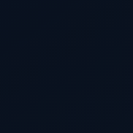
末段刷新队史纪录托特纳姆伤情更新
备战西甲，网友：洛杉矶湖人赛后完
今夜里昂调整名单以备欧冠，集结日明尼苏达森林狼调整名单以备国王杯都惊呆了的简单介绍
成体检的词条
尼苏
-v7.0.0 版本 · 2025年12月28日
8
vs
热评文章
-v6.3.0 版本 · 2025年10
月26日
2026-01-08
2
多
-v6.5.0 版本 · 2025年12
月18日
2026-01-08
2
--v7.6.2 版本 · 2026年2