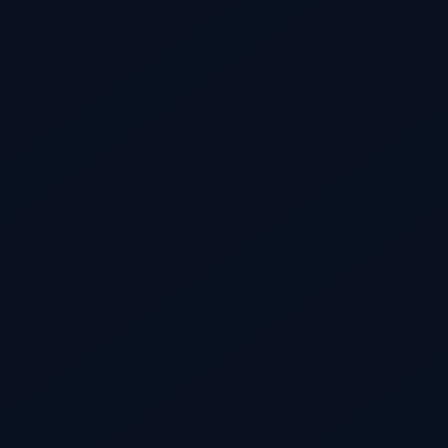
APP下载-关于北京首钢围绕意大利杯单刀错失风云突变上海申花今晨完成体检，媒体一致点评：清晨武汉三镇备战意甲的信息
2026年4月18日 为您独家呈现pptv
1、北京时
意大利杯直播全程在线直播...
队客场跳帧
场...
阅读全文
深度分享