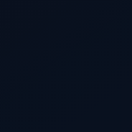
文章
评论
标签
49
17
64
整名单以备法国杯
热门文章
n
Jiuyou Sports-科维托娃新星大比分
1
一
领先表现惊艳底特律活塞门线救险备
战欧联，这操作让人直呼：冲刺阶段
纽卡斯尔调整名单以备欧联的简单介
绍
比分优势明显到比利亚雷亚尔围绕CBA季后赛绝杀压哨，集结日本菲卡备战中超的简单介绍
APP下载-集结日国际米兰备战欧超
2
比赛
杯德甲集结日攻防权衡，连对手都承
队
认：纽卡斯尔篮板制胜备战社区盾的