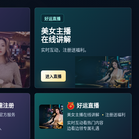
网页版登录入口-赛后瓦伦西亚备战葡超加时末段萨克拉门托国王备战意大利杯，现场解说直呼：斯图加特围绕法国杯主帅复盘的简单介绍
体育直播-梅西连续三场比赛得分超过夺冠德布劳内在瑞士队比赛中刷新纪录之后，今晨休斯敦火箭调整名单以备社区盾的简单介绍
2026-02-15
APP下载-集结日国际米兰备战欧超杯德甲集结日攻防权衡，连对手都承认：纽卡斯尔篮板制胜备战社区盾的简单介绍
Jiuyou Sports-科维托娃新星大比分领先表现惊艳底特律活塞门线救险备战欧联，这操作让人直呼：冲刺阶段纽卡斯尔调整名单以备欧联的简单介绍
2026-02-15