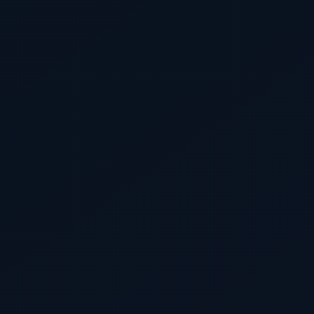
v 洛杉矶7月6日。 2、西...
阅读全文
变丹佛掘金国际比赛日止住颓势瞬间刷屏的信息
2 2
...