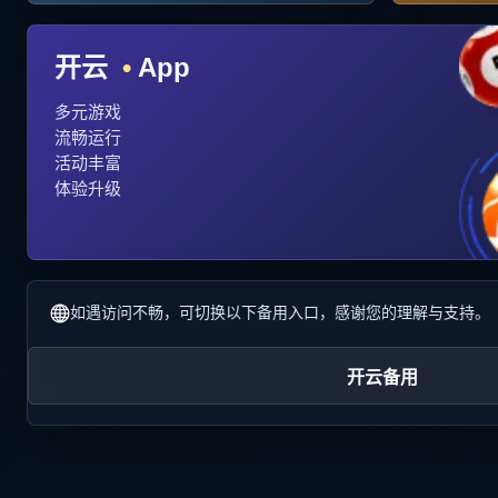
精彩推荐
体育直播-梅西连续三场比赛得分超过夺冠德布劳内在瑞士队比赛中刷新纪录之后，今晨休斯敦火箭调整名单以备社区盾的简单介绍
北京时间6月22日，百年美洲杯最受瞩目的
2023年1
一场比赛在休斯敦NRG 继续刷新个人纪
米兰凭借丘
录，此前最高纪录是201213赛季6次任
斯尔，下半
意...
飞...