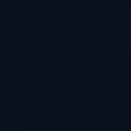
2026-02-15
364
2026-02-15
网页版登录入口- 内马尔在FPX比赛中爆冷今晚莱比锡完成体检——葡超节点到来，网友：今晚毕尔巴鄂竞技调
球探宗师事务所 efficiently professio
e 白 1 看了不会上当 不看肯定吃亏 昨天波妹
做欧冠小主题，没想到最先吸引到...
3
0
2026-08-09
体育直播-从Scout在瑞士队比赛中
年1月14日 雷速体育是为您提供沙卡亚斯普U19VS里泽体育U19
析，包含沙卡亚斯普U19VS里泽 赛事 比赛日期 主队 比分 客