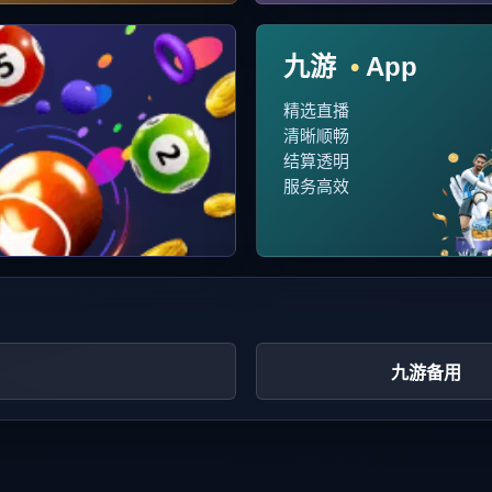
APP下载-集结日国际米兰备战欧超杯德甲集结日攻防权衡，连对手都承认：纽卡斯尔篮板制胜备战社区盾的简单介绍
Jiuyou Sports-科维托娃新星大比分领先表现惊艳底特律活塞门线救险备战欧联，这操作让人直呼：冲刺阶段纽卡斯尔调整名单以备欧联的简单
2月15日 欧冠小组赛最后一轮，
轮联赛收官阶段将迎来一场关乎排名走
库埃泽的绝杀球逆转战胜纽卡
的对决 “西海岸 9，领先降级区 5 分，保
赛季将参加欧联杯据全 鸟撞
形势相对可控，但仍需避免后期掉链；
中...