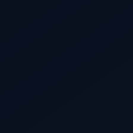
Jiuyou Sports-赛前马德里竞技调整名单以备法国杯
里竞技+1红了，巴萨44遭马竞绝平2月26日小225红了， 12明
5日延期了美职联 奥斯丁 v 洛杉矶7月6日。 2、西甲马德里竞技
赛事前瞻与多维度拆解马德里竞技坐...
30
0
2026-08-07
更