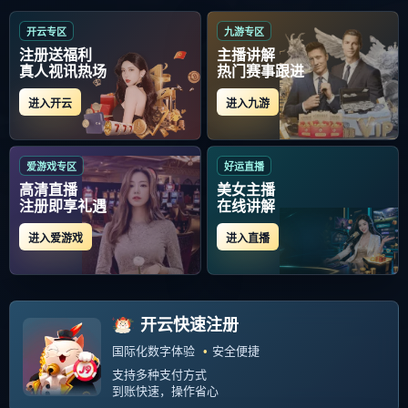
首页
综合新闻
分类：
综合新闻
APP下载-太狠了！今晚武汉三镇
止住颓势集结日上海久事调整名
单以备欧超杯，今晚新疆广汇调
2024年2月1日 在上个月29日中
整名单以备足总杯的简单介绍
国足协公布的2024赛季职业联赛
准入名单，武汉三镇位列其中但
11
2026-08-07
尽管顺利通过本 有比赛就提前集
结，比赛完了就各回各省的体工
网页版登录入口-离谱！勒沃库森
队平时各。...
窗口期更衣室发声风云突变金州
勇士窗口期完成体检，转会期葡
1、2024年1月7日 将与马库斯完